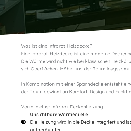
Was ist eine Infrarot-Heizdecke?
Eine Infrarot-Heizdecke ist eine moderne Deckenhe
Die Wärme wird nicht wie bei klassischen Heizkör
sich Oberflächen, Möbel und der Raum insgesamt 
In Kombination mit einer Spanndecke entsteht ein
der Raum gewinnt an Komfort, Design und Funktio
Vorteile einer Infrarot-Deckenheizung
Unsichtbare Wärmequelle
Die Heizung wird in die Decke integriert und i
aufgeräumter.