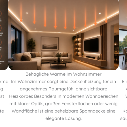
Behagliche Wärme im Wohnzimmer
ärme
Im Wohnzimmer sorgt eine Deckenheizung für ein
Ei
ng
angenehmes Raumgefühl ohne sichtbare
st
Heizkörper. Besonders in modernen Wohnbereichen
mit klarer Optik, großen Fensterflächen oder wenig
te
Wandfläche ist eine beheizbare Spanndecke eine
Ko
elegante Lösung.
sau