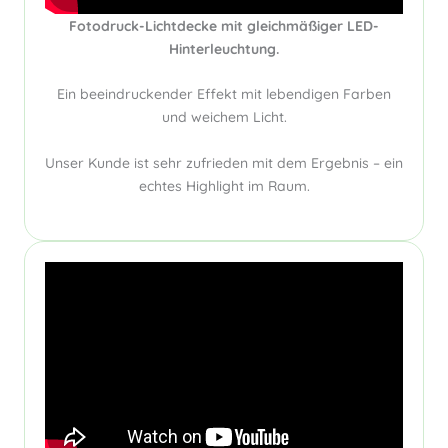
Fotodruck-Lichtdecke mit gleichmäßiger LED-
Hinterleuchtung.
Ein beeindruckender Effekt mit lebendigen Farben
und weichem Licht.
Unser Kunde ist sehr zufrieden mit dem Ergebnis – ein
echtes Highlight im Raum.