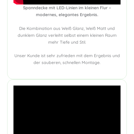
Spanndecke mit LED-Linien im kleinen Flur –
modernes, elegantes Ergebnis.
Die Kombination aus Weiß Glanz, Weiß Matt und
dunklem Glanz verleiht selbst einem kleinen Raum
mehr Tiefe und Stil.
Unser Kunde ist sehr zufrieden mit dem Ergebnis und
der sauberen, schnellen Montage.