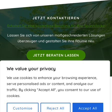
JETZT KONTAKTIEREN
Erhalten Sie eine kostenlose Beratung für Ihre Spanndecke
Lassen Sie sich von unseren maßgeschneiderten Lösungen
überzeugen und gestalten Sie Ihre Räume neu.
JETZT BERATEN LASSEN
We value your privacy
We use cookies to enhance your browsing experience,
serve personalised ads or content, and analyse our
Urheberrecht © 2026 Spanndecken in Wiesbaden, Frankfurt
traffic. By clicking "Accept All", you consent to our use of
& ganz Deutschland
cookies.
Impressum
Datenschutzerklärung
Customise
Reject All
Accept All